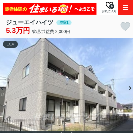
0
お気に入り
ジューエイハイツ
空室1
5.3万円
管理/共益費 2,000円
1
/
14