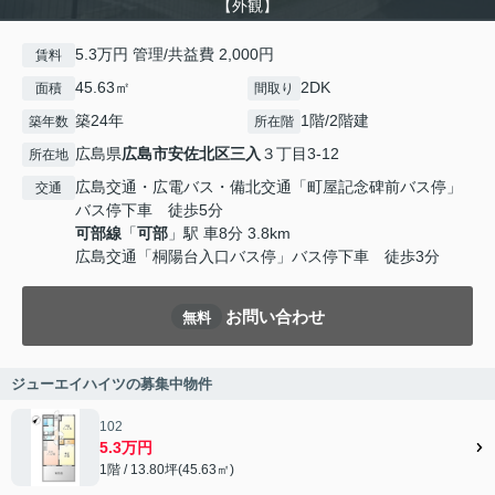
【外観】
5.3万円 管理/共益費 2,000円
賃料
45.63㎡
2DK
面積
間取り
築24年
1階/2階建
築年数
所在階
広島県
広島市安佐北区
三入
３丁目3-12
所在地
広島交通・広電バス・備北交通「町屋記念碑前バス停」
交通
バス停下車 徒歩5分
可部線
「
可部
」駅 車8分 3.8km
広島交通「桐陽台入口バス停」バス停下車 徒歩3分
お問い合わせ
無料
ジューエイハイツの募集中物件
102
5.3万円
1階 / 13.80坪(45.63㎡)