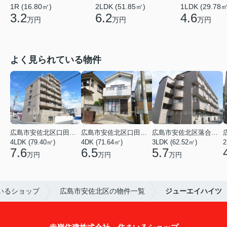
1R (16.80㎡)
2LDK (51.85㎡)
1LDK (29.78㎡
3.2
6.2
4.6
万円
万円
万円
よく見られている物件
広島市安佐北区口田３丁目
広島市安佐北区口田５丁目
広島市安佐北区落合２丁目
4LDK (79.40㎡)
4DK (71.64㎡)
3LDK (62.52㎡)
2
7.6
6.5
5.7
万円
万円
万円
いるショップ
広島市安佐北区の物件一覧
ジューエイハイツ