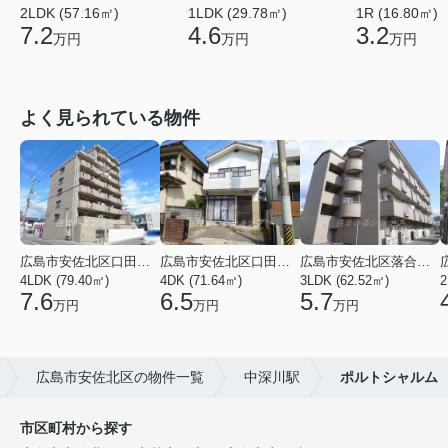
2LDK (57.16㎡)
1LDK (29.78㎡)
1R (16.80㎡)
7.2
4.6
3.2
万円
万円
万円
よく見られている物件
広島市安佐北区口田３丁目
広島市安佐北区口田５丁目
広島市安佐北区落合２丁目
4LDK (79.40㎡)
4DK (71.64㎡)
3LDK (62.52㎡)
2
7.6
6.5
5.7
万円
万円
万円
広島市安佐北区の物件一覧
中深川駅
ポルトシャルム
市区町村から探す