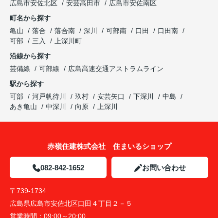
広島市安佐北区
安芸高田市
広島市安佐南区
町名から探す
亀山
落合
落合南
深川
可部南
口田
口田南
可部
三入
上深川町
沿線から探す
芸備線
可部線
広島高速交通アストラムライン
駅から探す
可部
河戸帆待川
玖村
安芸矢口
下深川
中島
あき亀山
中深川
向原
上深川
赤嶺住建株式会社 住まいるショップ
082-842-1652
お問い合わせ
〒739-1734
広島県広島市安佐北区口田４丁目２－５
営業時間：
09:00～20:00