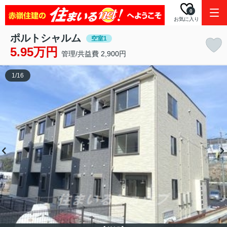
0
お気に入り
ポルトシャルム
空室1
5.95万円
管理/共益費 2,900円
1
/
16