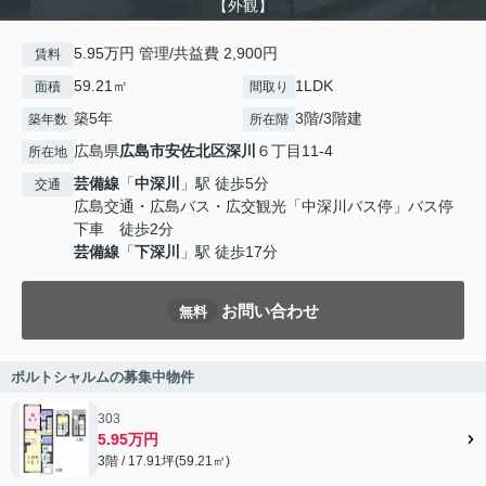
【外観】
5.95万円 管理/共益費 2,900円
賃料
59.21㎡
1LDK
面積
間取り
築5年
3階/3階建
築年数
所在階
広島県
広島市安佐北区
深川
６丁目11-4
所在地
芸備線
「
中深川
」駅 徒歩5分
交通
広島交通・広島バス・広交観光「中深川バス停」バス停
下車 徒歩2分
芸備線
「
下深川
」駅 徒歩17分
お問い合わせ
無料
ポルトシャルムの募集中物件
303
5.95万円
3階 / 17.91坪(59.21㎡)