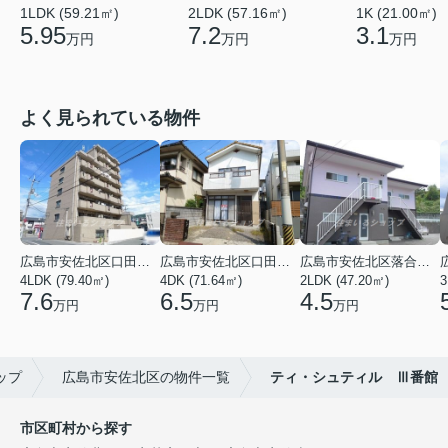
1LDK (59.21㎡)
2LDK (57.16㎡)
1K (21.00㎡)
5.95
7.2
3.1
万円
万円
万円
よく見られている物件
広島市安佐北区口田３丁目
広島市安佐北区口田５丁目
広島市安佐北区落合南９丁目
4LDK (79.40㎡)
4DK (71.64㎡)
2LDK (47.20㎡)
3
7.6
6.5
4.5
万円
万円
万円
ップ
広島市安佐北区の物件一覧
ティ・シュティル Ⅲ番館
市区町村から探す