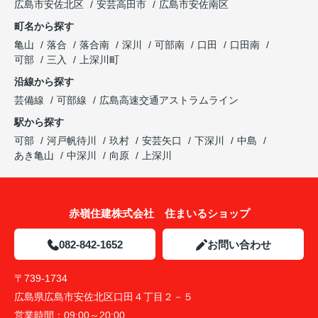
広島市安佐北区
安芸高田市
広島市安佐南区
町名から探す
亀山
落合
落合南
深川
可部南
口田
口田南
可部
三入
上深川町
沿線から探す
芸備線
可部線
広島高速交通アストラムライン
駅から探す
可部
河戸帆待川
玖村
安芸矢口
下深川
中島
あき亀山
中深川
向原
上深川
赤嶺住建株式会社 住まいるショップ
082-842-1652
お問い合わせ
〒739-1734
広島県広島市安佐北区口田４丁目２－５
営業時間：
09:00～20:00