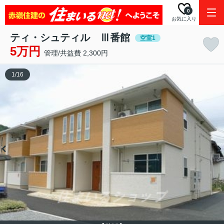
0
お気に入り
ティ・シュティル Ⅲ番館
空室1
5万円
管理/共益費 2,300円
1
/
16