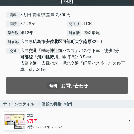
【外観】
5万円 管理/共益費 2,300円
賃料
57.26㎡
2LDK
面積
間取り
築12年
2階/2階建
築年数
所在階
広島県
広島市安佐北区
可部町大字南原
329-1
所在地
広島交通「幡崎神社前バス停」バス停下車 徒歩2分
交通
可部線
「
河戸帆待川
」駅 車8分 3.5km
広島交通・広電バス・備北交通「町屋バス停」バス停下
車 徒歩28分
お問い合わせ
無料
ティ・シュティル Ⅲ番館の募集中物件
202
5万円
2階 / 17.32坪(57.26㎡)