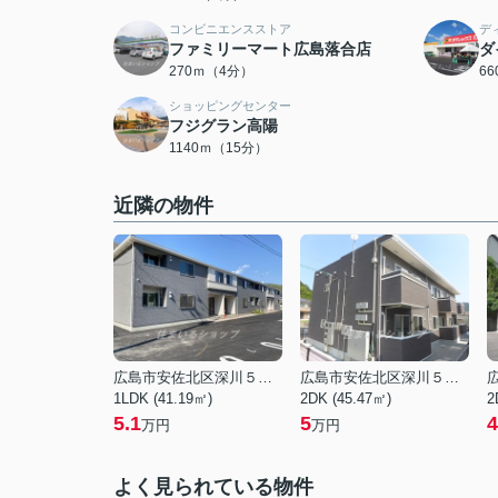
コンビニエンスストア
デ
ファミリーマート広島落合店
ダ
270ｍ（4分）
6
ショッピングセンター
フジグラン高陽
1140ｍ（15分）
近隣の物件
広島市安佐北区深川５丁目
広島市安佐北区深川５丁目
1LDK (41.19㎡)
2DK (45.47㎡)
2
5.1
5
4
万円
万円
よく見られている物件