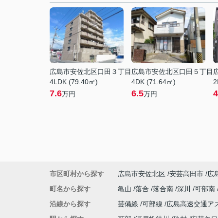
広島市安佐北区口田３丁目
広島市安佐北区口田５丁目
4LDK (79.40㎡)
4DK (71.64㎡)
2
7.6
6.5
4
万円
万円
市区町村から探す
広島市安佐北区
安芸高田市
広
町名から探す
亀山
落合
落合南
深川
可部南
沿線から探す
芸備線
可部線
広島高速交通ア