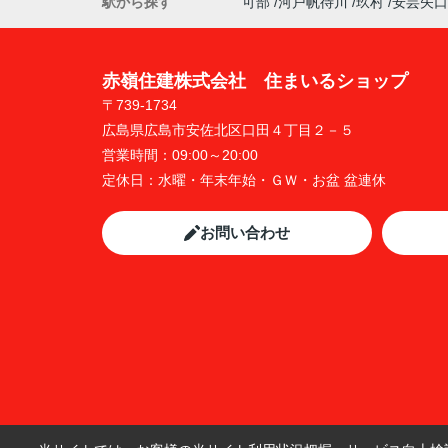
駅から探す
可部
河戸帆待川
玖村
安芸矢口
赤嶺住建株式会社 住まいるショップ
〒739-1734
広島県広島市安佐北区口田４丁目２－５
営業時間：
09:00～20:00
定休日：
水曜・年末年始・ＧＷ・お盆 盆連休
お問い合わせ