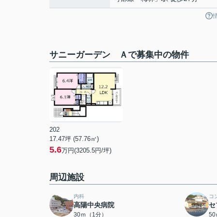
サニーガーデン Ａで募集中の物件
202
17.47坪 (57.76㎡)
5.6
万円(3205.5円/坪)
周辺施設
内科
コ
高陽中央病院
セ
30ｍ（1分）
5