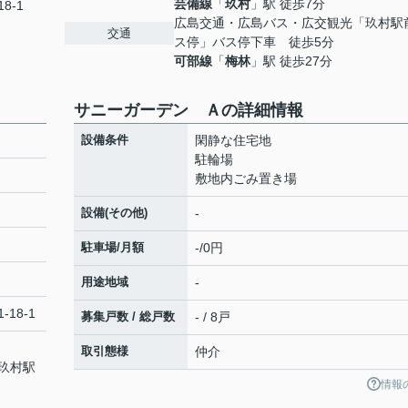
芸備線
「
玖村
」駅 徒歩7分
8-1
広島交通・広島バス・広交観光「玖村駅
交通
ス停」バス停下車 徒歩5分
可部線
「
梅林
」駅 徒歩27分
サニーガーデン Ａの詳細情報
設備条件
閑静な住宅地
駐輪場
敷地内ごみ置き場
設備(その他)
-
駐車場/月額
-/0円
用途地域
-
-18-1
募集戸数 / 総戸数
- / 8戸
取引態様
仲介
玖村駅
情報