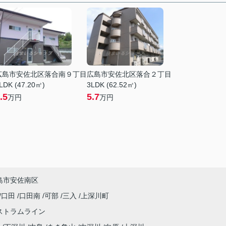
広島市安佐北区落合南９丁目
広島市安佐北区落合２丁目
LDK (47.20㎡)
3LDK (62.52㎡)
.5
5.7
万円
万円
島市安佐南区
口田
口田南
可部
三入
上深川町
ストラムライン