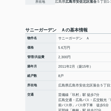
広島県
広島市安佐北区
落合
５丁目1-1
所在地
サニーガーデン Ａの基本情報
物件名
サニーガーデン Ａ
価格
5.6万円
管理/共益費
2,300円
築年月
2011年2月（築15年）
総戸数
8戸
所在地
広島県
広島市安佐北区
落合
５丁目1
交通
芸備線
「
玖村
」駅 徒歩7分
広島交通・広島バス・広交観光「
前バス停」バス停下車 徒歩5分
可部線
「
梅林
」駅 徒歩27分