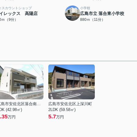
ィスカウントショップ
小学校
イレックス 高陽店
広島市立 落合東小学校
60ｍ（9分）
880ｍ（11分）
広島市安佐北区落合南９丁目
広島市安佐北区上深川町
DK (42.98㎡)
2LDK (59.58㎡)
.35
5.7
万円
万円