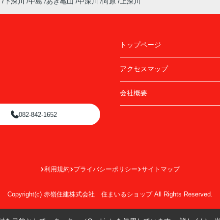
下深川
中島
あき亀山
中深川
向原
上深川
トップページ
アクセスマップ
会社概要
082-842-1652
利用規約
プライバシーポリシー
サイトマップ
Copyright(c) 赤嶺住建株式会社 住まいるショップ All Rights Reserved.