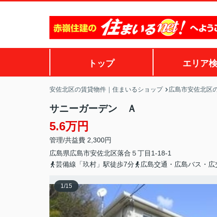
トップ
エリア
安佐北区の賃貸物件｜住まいるショップ
広島市安佐北区
サニーガーデン Ａ
5.6万円
管理/共益費 2,300円
広島県
広島市安佐北区
落合
５丁目1-18-1
芸備線「玖村」駅徒歩7分
広島交通・広島バス・広
1
/
15