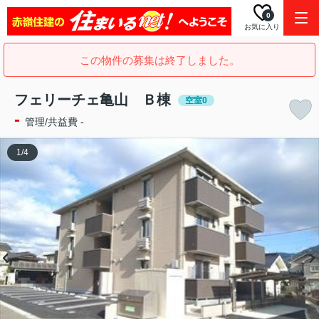
0
お気に入り
この物件の募集は終了しました。
フェリーチェ亀山 Ｂ棟
空室0
-
管理/共益費 -
1
/
4