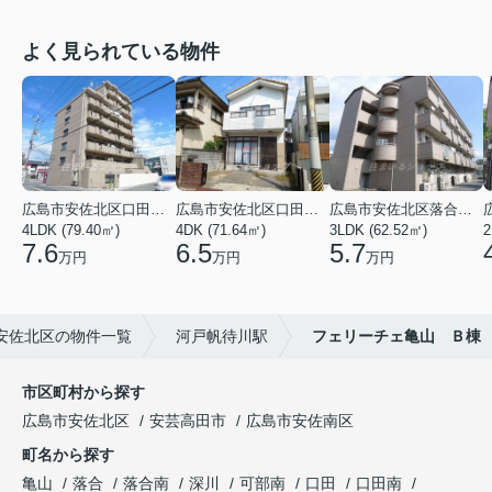
よく見られている物件
広島市安佐北区口田３丁目
広島市安佐北区口田５丁目
広島市安佐北区落合２丁目
4LDK (79.40㎡)
4DK (71.64㎡)
3LDK (62.52㎡)
2
7.6
6.5
5.7
万円
万円
万円
安佐北区の物件一覧
河戸帆待川駅
フェリーチェ亀山 Ｂ棟
市区町村から探す
広島市安佐北区
安芸高田市
広島市安佐南区
町名から探す
亀山
落合
落合南
深川
可部南
口田
口田南