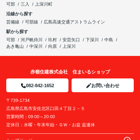
可部
三入
上深川町
沿線から探す
芸備線
可部線
広島高速交通アストラムライン
駅から探す
可部
河戸帆待川
玖村
安芸矢口
下深川
中島
あき亀山
中深川
向原
上深川
赤嶺住建株式会社 住まいるショップ
082-842-1652
お問い合わせ
〒739-1734
広島県広島市安佐北区口田４丁目２－５
営業時間：
09:00～20:00
定休日：
水曜・年末年始・ＧＷ・お盆 盆連休