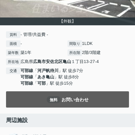
【外観】
- 管理/共益費 -
賃料
-
1LDK
面積
間取り
築1年
2階/3階建
築年数
所在階
広島県
広島市安佐北区
亀山
１丁目13-27-4
所在地
可部線
「
河戸帆待川
」駅 徒歩7分
交通
可部線
「
あき亀山
」駅 徒歩8分
可部線
「
可部
」駅 徒歩15分
お問い合わせ
無料
周辺施設