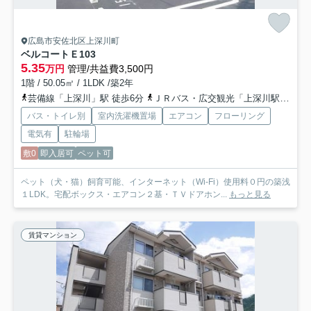
広島市安佐北区上深川町
ベルコートＥ
103
5.35
万円
管理/共益費3,500円
1階 / 50.05㎡ / 1LDK /築2年
芸備線「上深川」駅 徒歩6分
ＪＲバス・広交観光「上深川駅前バス停」バス停下車 徒歩6分
バス・トイレ別
室内洗濯機置場
エアコン
フローリング
電気有
駐輪場
敷0
即入居可
ペット可
ペット（犬・猫）飼育可能、インターネット（Wi-Fi）使用料０円の築浅
１LDK。宅配ボックス・エアコン２基・ＴＶドアホン...
もっと見る
賃貸マンション