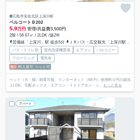
広島市安佐北区上深川町
ベルコートＢ
202
5.9
万円
管理/共益費3,500円
2階 / 58.67㎡ / 2LDK /築2年
芸備線「上深川」駅 徒歩5分
ＪＲバス・広交観光「上深川駅前バス停」バス停下車 徒歩6分
バス・トイレ別
室内洗濯機置場
エアコン
バルコニー
フローリング
電気有
敷0
即入居可
ペット可
ペット（犬・猫）飼育可能、インターネット（Wi-Fi）使用料０円の築浅
２LDK。宅配ボックス・エアコン・ＴＶドアホン・シ...
もっと見る
アパート