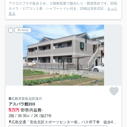
アクロスプラザ徒歩２分。２階角部屋で陽当たり・眺望良好です。防犯
カメラ・エアコン１基・シャワートイレ付き。詳細は安佐北区...
もっと
見る
アパート
広島市安佐北区深川
アスパラ館
203
5
万円
管理/共益費-
2階 / 39.30㎡ / 2K /築27年
広島交通「安佐北区スポーツセンター前」バス停下車 徒歩4分
芸