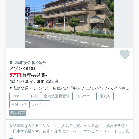
広島市安佐北区落合
メゾンKS
403
5
万円
管理/共益費-
4階 / 50.00㎡ / 3DK /築35年
広島交通・ＪＲバス・広島バス「中岩ノ上バス停」バス停下車 徒歩1分
バス・トイレ別
室内洗濯機置場
バルコニー
電気有
都市ガス
シャワー
即入居可
収納豊富な３ＤＫマンション。人気の宅配ボックスあり。落合小学校・
口田中学校区です。徒歩５分内にスーパー・コンビニ・JA・...
もっと見
る