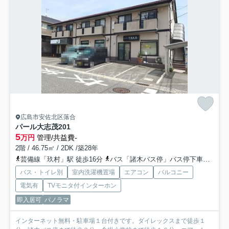
広島市安佐北区落合
パール大志茂
201
5
万円
管理/共益費-
2階 / 46.75㎡ / 2DK /築28年
芸備線「玖村」駅 徒歩16分
バス「諸木バス停」バス停下車 徒歩3分
バス・トイレ別
室内洗濯機置場
エアコン
バルコニー
電気有
TVモニタ付インターホン
即入居可
パノラマ
インターネット無料・駐車場１台付きです。ダイレックスまで徒歩１