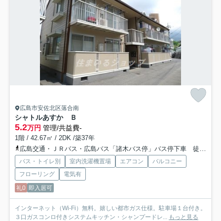
広島市安佐北区落合南
シャトルあすか Ｂ
5.2
万円
管理/共益費-
1階 / 42.67㎡ / 2DK /築37年
広島交通・ＪＲバス・広島バス「諸木バス停」バス停下車 徒歩3分
バス・トイレ別
室内洗濯機置場
エアコン
バルコニー
フローリング
電気有
礼0
即入居可
インターネット（Wi-Fi）無料。嬉しい都市ガス仕様。駐車場１台付き。
３口ガスコンロ付きシステムキッチン・シャンプードレ...
もっと見る