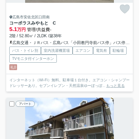
広島市安佐北区口田南
コーポラスみやもと C
5.1
万円
管理/共益費-
2階 / 52.80㎡ / 2LDK /築38年
広島交通・ＪＲバス・広島バス「小田教円寺前バス停」バス停下車 徒歩5分
バス・トイレ別
室内洗濯機置場
エアコン
電気有
駐輪場
TVモニタ付インターホン
礼0
インターネット（Wi-Fi）無料。駐車場１台付き。エアコン・シャンプー
ドレッサーあり。セブンイレブン・天然温泉ゆーぽっぽ...
もっと見る
アパート