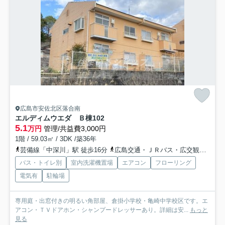
広島市安佐北区落合南
エルディムウエダ Ｂ棟
102
5.1
万円
管理/共益費3,000円
1階 / 59.03㎡ / 3DK /築36年
芸備線「中深川」駅 徒歩16分
広島交通・ＪＲバス・広交観光「諸木峠バス停」バス停下車 徒歩4分
バス・トイレ別
室内洗濯機置場
エアコン
フローリング
電気有
駐輪場
専用庭・出窓付きの明るい角部屋、倉掛小学校・亀崎中学校区です。エ
アコン・ＴＶドアホン・シャンプードレッサーあり。詳細は安...
もっと
見る