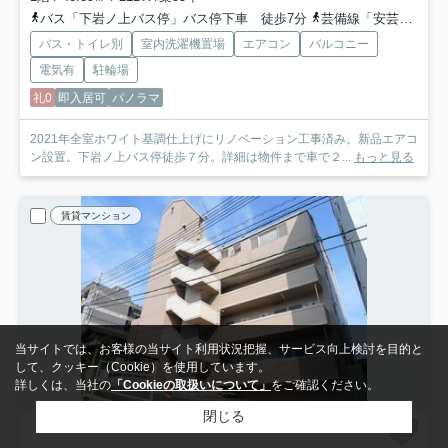
バス「下岩ノ上バス停」バス停下車 徒歩7分
芸備線「安芸矢口」駅 徒歩21分
バス・トイレ別
室内洗濯機置場
エアコン
バルコニー
電気有
駐輪場
礼0
即入居可
パノラマ
2021年全室ホワイト基調仕上げにリノベーション工事済み。新品エアコ
ン設置。下岩ノ上バス停徒歩７分。詳細は物件まで車で２...
もっと見る
賃貸マンション
当サイトでは、お客様の当サイト利用状況把握、サービス向上検討を目的と
して、クッキー（Cookie）を使用しています。
詳しくは、当社の
「Cookieの取扱いについて」
をご確認ください。
閉じる