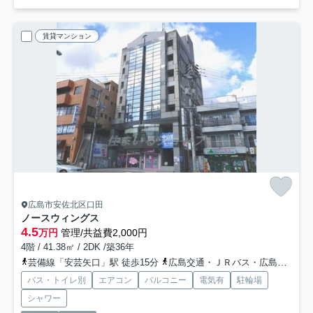
賃貸マンション
広島市安佐北区口田
ノースウィングス
4.5
万円
管理/共益費2,000円
4階 / 41.38㎡ / 2DK /築36年
芸備線「安芸矢口」駅 徒歩15分
広島交通・ＪＲバス・広島バス「下岩ノ上バス停」バス停下車 徒歩1分
バス・トイレ別
エアコン
バルコニー
電気有
駐輪場
シャワー