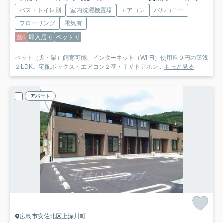
バス・トイレ別
室内洗濯機置場
エアコン
バルコニー
フローリング
電気有
敷0
即入居可
ペット可
ペット（犬・猫）飼育可能、インターネット（Wi-Fi）使用料０円の築浅
２LDK。宅配ボックス・エアコン２基・ＴＶドアホン...
もっと見る
アパート
広島市安佐北区上深川町