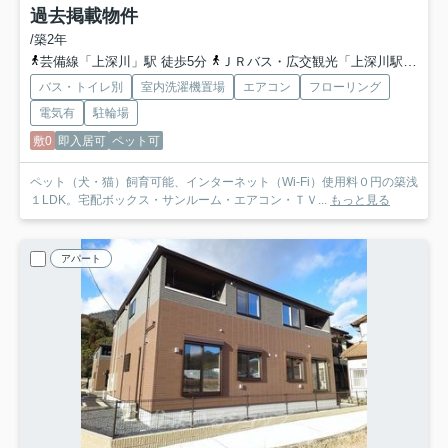
過去掲載物件
/築2年
芸備線「上深川」駅 徒歩5分
ＪＲバス・広交観光「上深川駅前バス停」バス停下車 徒歩6分
バス・トイレ別
室内洗濯機置場
エアコン
フローリング
電気有
駐輪場
敷0
即入居可
ペット可
ペット（犬・猫）飼育可能、インターネット（Wi-Fi）使用料０円の築浅
１LDK。宅配ボックス・サンルーム・エアコン・ＴＶ...
もっと見る
アパート