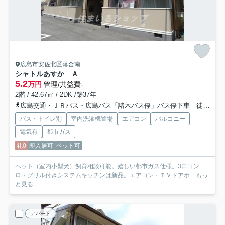
広島市安佐北区落合南
シャトルあすか Ａ
5.2
万円
管理/共益費-
2階 / 42.67㎡ / 2DK /築37年
広島交通・ＪＲバス・広島バス「諸木バス停」バス停下車 徒歩3分
バス・トイレ別
室内洗濯機置場
エアコン
バルコニー
電気有
都市ガス
礼0
即入居可
ペット可
ペット（室内小型犬）飼育相談可能。嬉しい都市ガス仕様。3口コン
ロ・グリル付きシステムキッチンは新品。エアコン・ＴＶドアホ...
もっ
と見る
アパート