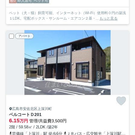
敷0
即入居可
ペット可
ペット（犬・猫）飼育可能、インターネット（Wi-Fi）使用料０円の築浅
１LDK。宅配ボックス・サンルーム・エアコン２基・...
もっと見る
アパート
広島市安佐北区上深川町
ベルコートＤ
201
6.15
万円
管理/共益費3,500円
2階 / 59.58㎡ / 2LDK /築2年
芸備線「上深川」駅 徒歩6分
ＪＲバス・広交観光「上深川駅前バス停」バス停下車 徒歩6分