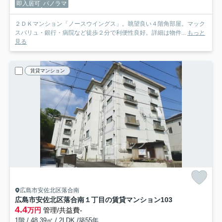
即入居可
パノラマ
２ＤＫマンション「ノースウイングス」。眺望良い４階角部屋。マック
スバリュ・銀行・病院など徒歩２分で利便性良好。詳細は物件...
もっと
見る
賃貸マンション
広島市安佐北区落合南
広島市安佐北区落合南１丁目の賃貸マンション
103
4.4
万円
管理/共益費-
1階 / 48.39㎡ / 2LDK /築55年