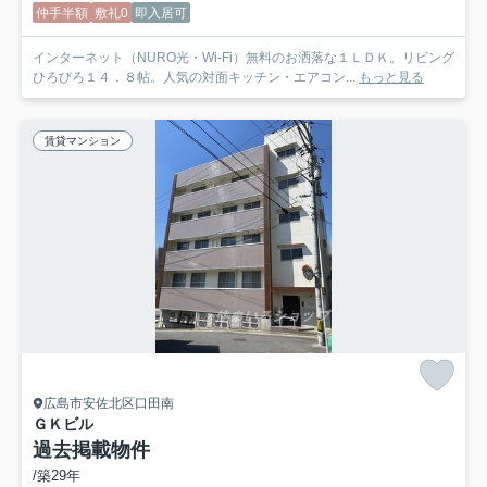
仲手半額
敷礼0
即入居可
インターネット（NURO光・Wi-Fi）無料のお洒落な１ＬＤＫ。リビング
ひろびろ１４．８帖。人気の対面キッチン・エアコン...
もっと見る
賃貸マンション
広島市安佐北区口田南
ＧＫビル
過去掲載物件
/築29年