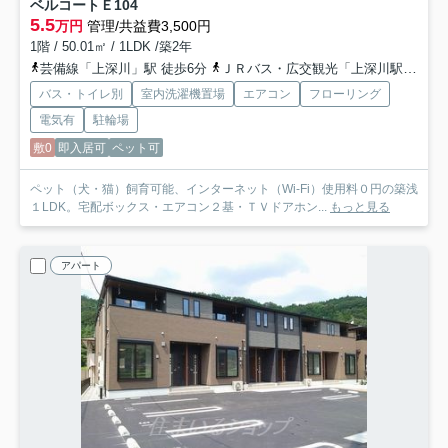
ベルコートＥ
104
5.5
万円
管理/共益費3,500円
1階 / 50.01㎡ / 1LDK /築2年
芸備線「上深川」駅 徒歩6分
ＪＲバス・広交観光「上深川駅前バス停」バス停下車 徒歩6分
バス・トイレ別
室内洗濯機置場
エアコン
フローリング
電気有
駐輪場
敷0
即入居可
ペット可
ペット（犬・猫）飼育可能、インターネット（Wi-Fi）使用料０円の築浅
１LDK。宅配ボックス・エアコン２基・ＴＶドアホン...
もっと見る
アパート