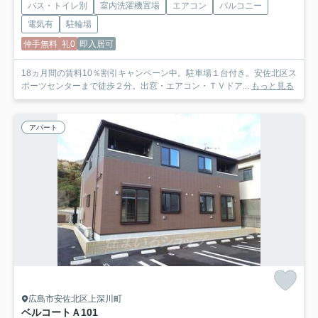
バス・トイレ別
室内洗濯機置場
エアコン
バルコニー
電気有
駐輪場
仲手無料
礼0
即入居可
18ヵ月間の賃料10％割引キャンペーン中。駐車場１台付き。安佐北区ス
ポーツセンターまで徒歩２分。出窓・エアコン・ＴＶドア...
もっと見る
アパート
広島市安佐北区上深川町
ベルコートＡ
101