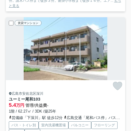
分。諸木バス停まで徒歩３分。倉掛小学校まで徒歩１６分。エア...
もっ
と見る
賃貸マンション
広島市安佐北区深川
ユーミー尾和
103
5.4
万円
管理/共益費-
1階 / 62.27㎡ / 3DK /築25年
芸備線「下深川」駅 徒歩12分
広島交通「尾和バス停」バス停下車 徒歩2分
バス・トイレ別
室内洗濯機置場
バルコニー
フローリング