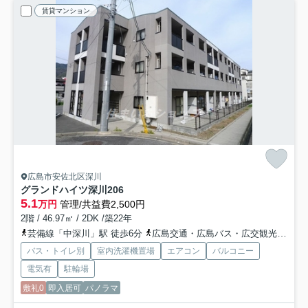
賃貸マンション
広島市安佐北区深川
グランドハイツ深川
206
5.1
万円
管理/共益費2,500円
2階 / 46.97㎡ / 2DK /築22年
芸備線「中深川」駅 徒歩6分
広島交通・広島バス・広交観光「中深川バス停」バス停下車 徒歩2分
バス・トイレ別
室内洗濯機置場
エアコン
バルコニー
電気有
駐輪場
敷礼0
即入居可
パノラマ