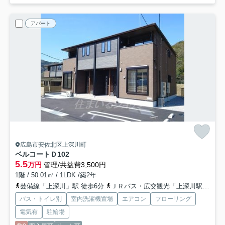
アパート
広島市安佐北区上深川町
ベルコートＤ
102
5.5
万円
管理/共益費3,500円
1階 / 50.01㎡ / 1LDK /築2年
芸備線「上深川」駅 徒歩6分
ＪＲバス・広交観光「上深川駅前バス停」バス停下車 徒歩6分
バス・トイレ別
室内洗濯機置場
エアコン
フローリング
電気有
駐輪場