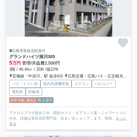
広島市安佐北区深川
グランドハイツ深川
305
5
万円
管理/共益費2,500円
3階 / 46.44㎡ / 2DK /築22年
芸備線「中深川」駅 徒歩6分
広島交通・広島バス・広交観光「中深川バス停」バス停下車 徒歩2分
バス・トイレ別
室内洗濯機置場
エアコン
バルコニー
電気有
駐輪場
仲手半額
敷礼0
即入居可
アクロスプラザ徒歩２分。防犯カメラ・エアコン１基・シャワートイレ
付き。詳細は安佐北区専門店「住まいるショップ」まで。現地...
もっと
見る