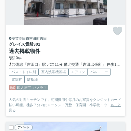
安芸高田市吉田町吉田
グレイス貴船
301
過去掲載物件
/築19年
芸備線「吉田口」駅 バス11分 備北交通「吉田出張所」 停歩1分
芸備
バス・トイレ別
室内洗濯機置場
エアコン
バルコニー
電気有
駐輪場
敷0
即入居可
パノラマ
人気の対面キッチンです。初期費用や毎月のお家賃をクレジットカード
払い可能。徒歩７分内にローソン・万惣・保育園・小学校・ウ...
もっと
見る
アパート