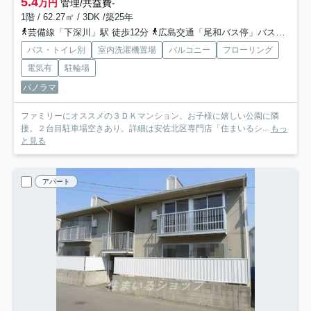
5.4
万円
管理/共益費-
1階 / 62.27㎡ / 3DK /築25年
芸備線「下深川」駅 徒歩12分
広島交通「尾和バス停」バス停下車 徒歩2分
バス・トイレ別
室内洗濯機置場
バルコニー
フローリング
電気有
駐輪場
パノラマ
ファミリーにオススメの３ＤＫマンション。お子様に嬉しい公園に隣
接。２台目駐車場空きあり。詳細は安佐北区専門店「住まいるシ...
もっ
と見る
アパート