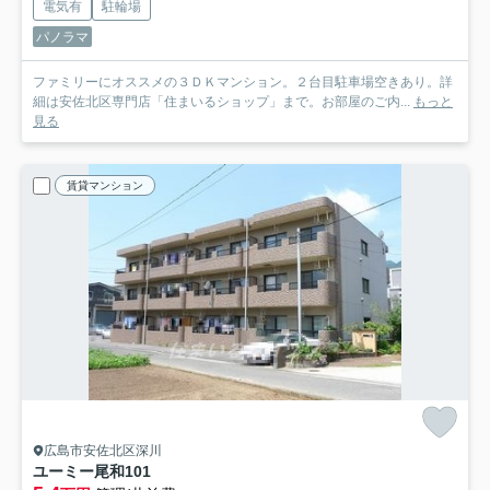
電気有
駐輪場
パノラマ
ファミリーにオススメの３ＤＫマンション。２台目駐車場空きあり。詳
細は安佐北区専門店「住まいるショップ」まで。お部屋のご内...
もっと
見る
賃貸マンション
広島市安佐北区深川
ユーミー尾和
101