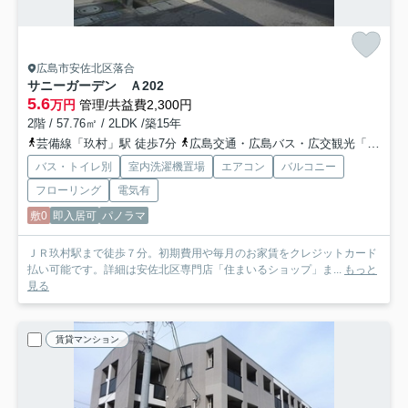
広島市安佐北区落合
サニーガーデン Ａ
202
5.6
万円
管理/共益費2,300円
2階 / 57.76㎡ / 2LDK /築15年
芸備線「玖村」駅 徒歩7分
広島交通・広島バス・広交観光「玖村駅前バス停」バス停下車 徒歩5分
バス・トイレ別
室内洗濯機置場
エアコン
バルコニー
フローリング
電気有
敷0
即入居可
パノラマ
ＪＲ玖村駅まで徒歩７分。初期費用や毎月のお家賃をクレジットカード
払い可能です。詳細は安佐北区専門店「住まいるショップ」ま...
もっと
見る
賃貸マンション