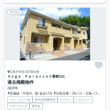
アパート
広島市安佐北区落合南
Ａｎｇｅ ＰａｌａｚｚｏⅡ番館
101
過去掲載物件
/築20年
芸備線「中深川」駅 徒歩17分
広島交通・JRバス・広島バス「諸木峠バス停」バス停下車 徒歩6分
バス・トイレ別
室内洗濯機置場
エアコン
バルコニー
フローリング
電気有