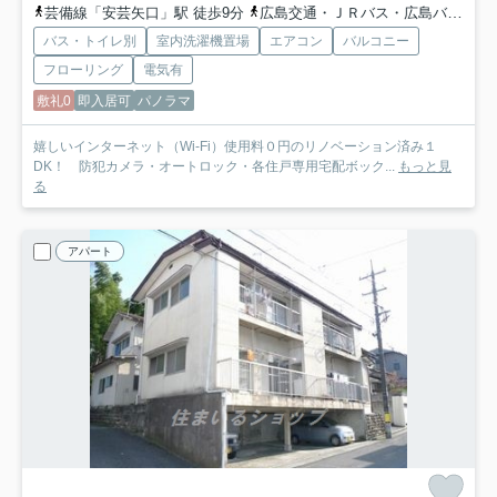
芸備線「安芸矢口」駅 徒歩9分
広島交通・ＪＲバス・広島バス「矢口上バス停」バス停下車 徒歩1分
バス・トイレ別
室内洗濯機置場
エアコン
バルコニー
フローリング
電気有
敷礼0
即入居可
パノラマ
嬉しいインターネット（Wi-Fi）使用料０円のリノベーション済み１
DK！ 防犯カメラ・オートロック・各住戸専用宅配ボック...
もっと見
る
アパート