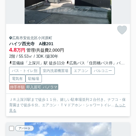
広島市安佐北区小河原町
ハイツ西光寺 A棟
201
4.8
万円
管理/共益費2,000円
2階 / 55.53㎡ / 3DK /築30年
芸備線「上深川」駅 徒歩11分
広島バス「住田橋バス停」バス停下車 徒歩3分
バス・トイレ別
室内洗濯機置場
エアコン
バルコニー
電気有
駐輪場
仲手半額
即入居可
パノラマ
ＪＲ上深川駅まで徒歩１１分。嬉しい駐車場並列２台付き。ナフコ・保
育園まで徒歩６分。エアコン・ＴＶドアホン・シャワートイレ...
もっと
見る
アパート