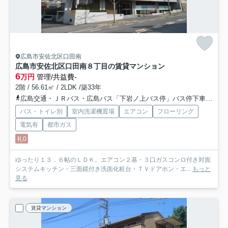
広島市安佐北区口田南
広島市安佐北区口田南８丁目の賃貸マンション
6
万円
管理/共益費-
2階 / 56.61㎡ / 2LDK /築33年
広島交通・ＪＲバス・広島バス「下岩ノ上バス停」バス停下車 徒歩6分
バス・トイレ別
室内洗濯機置場
エアコン
フローリング
電気有
都市ガス
礼0
ゆったり１３．６帖のＬＤＫ。エアコン２基・３口ガスコンロ付き対面
システムキッチン・三面鏡付き洗面化粧台・ＴＶドアホン・エ...
もっと
見る
賃貸マンション