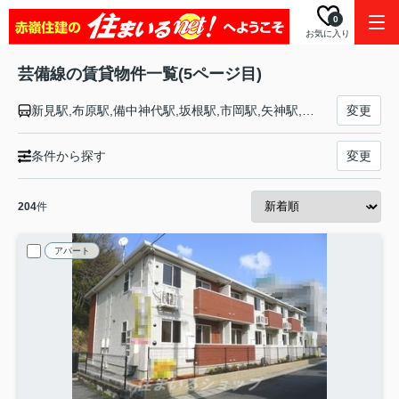
0
お気に入り
芸備線の賃貸物件一覧(5ページ目)
新見駅,布原駅,備中神代駅,坂根駅,市岡駅,矢神駅,野馳駅,東城駅,備後八幡駅,内名駅,小奴可駅,道後山駅,備後落合駅,比婆山駅,備後西城駅,平子駅,高駅,備後庄原駅,備後三日市駅,七塚駅,山ノ内駅,下和知駅,塩町駅,神杉駅,八次駅,三次駅,西三次駅,志和地駅,上川立駅,甲立駅,吉田口駅,向原駅,井原市駅,志和口駅,上三田駅,中三田駅,白木山駅,狩留家駅,上深川駅,中深川駅,下深川駅,玖村駅,安芸矢口駅,戸坂駅,矢賀駅,広島駅
変更
条件から探す
変更
204
件
アパート