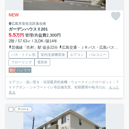
NEW
広島市安佐北区落合南
ガーデンハウスⅡ
201
5.5
万円
管理/共益費2,300円
2階 / 57.63㎡ / 2LDK /築14年
芸備線「玖村」駅 徒歩22分
広島交通・ＪＲバス・広島バス「岩ノ上バス停」バス停下車 徒歩4分
バス・トイレ別
室内洗濯機置場
エアコン
バルコニー
フローリング
電気有
敷0
パノラマ
エアコン・追い焚き・浴室暖房乾燥機・ウォークインクローゼット・Ｔ
Ｖドアホン・シャワートイレ等設備充実。初期費用や毎月のお...
もっと
見る
アパート