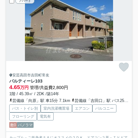
アパート
安芸高田市吉田町常友
パルティーレ
103
4.65
万円
管理/共益費2,800円
1階 / 45.39㎡ / 2DK /築14年
芸備線「向原」駅 車15分 7.1km
芸備線「吉田口」駅 バス25分 備北交通「青迫バス停」 停歩4分
バス・トイレ別
室内洗濯機置場
エアコン
バルコニー
フローリング
電気有
敷0
パノラマ
カップル・ご単身者さまにオススメの２ＤＫ。エアコン２基・ＴＶドア