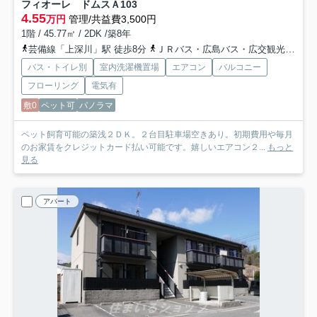
フィオーレ ドムスＡ
103
4.55
万円
管理/共益費3,500円
1階 / 45.77㎡ / 2DK /築8年
芸備線「上深川」駅 徒歩8分
ＪＲバス・広島バス・広交観光「上庄原バス停」バス停下車 徒歩2分
バス・トイレ別
室内洗濯機置場
エアコン
バルコニー
フローリング
電気有
敷0
ペット可
パノラマ
ペット飼育可能の築浅２ＤＫ。２台目駐車場空きあり。初期費用や毎月
のお家賃をクレジットカード払い可能です。嬉しいエアコン２...
もっと
見る
アパート