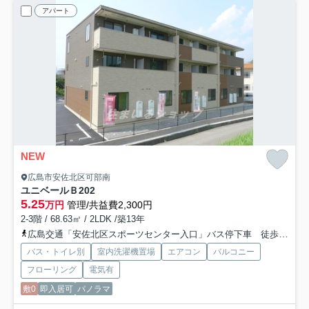
アパート
NEW
広島市安佐北区可部南
ユニベールＢ
202
5.25
万円
管理/共益費2,300円
2-3階 / 68.63㎡ / 2LDK /築13年
広島交通「安佐北区スポーツセンター入口」バス停下車 徒歩3分
バス・トイレ別
室内洗濯機置場
エアコン
バルコニー
フローリング
電気有
敷0
即入居可
パノラマ