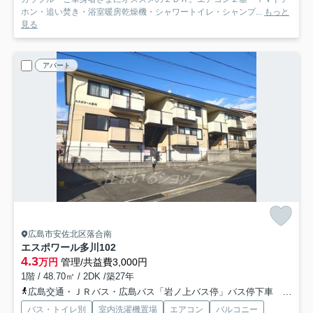
ホン・追い焚き・浴室暖房乾燥機・シャワートイレ・シャンプ...
もっと
見る
アパート
広島市安佐北区落合南
エスポワール多川
102
4.3
万円
管理/共益費3,000円
1階 / 48.70㎡ / 2DK /築27年
広島交通・ＪＲバス・広島バス「岩ノ上バス停」バス停下車 徒歩8分
バス・トイレ別
室内洗濯機置場
エアコン
バルコニー