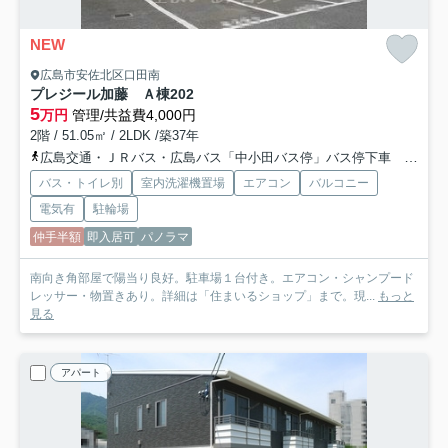
NEW
広島市安佐北区口田南
プレジール加藤 Ａ棟
202
5
万円
管理/共益費4,000円
2階 / 51.05㎡ / 2LDK /築37年
広島交通・ＪＲバス・広島バス「中小田バス停」バス停下車 徒歩4分
バス・トイレ別
室内洗濯機置場
エアコン
バルコニー
電気有
駐輪場
仲手半額
即入居可
パノラマ
南向き角部屋で陽当り良好。駐車場１台付き。エアコン・シャンプード
レッサー・物置きあり。詳細は「住まいるショップ」まで。現...
もっと
見る
アパート