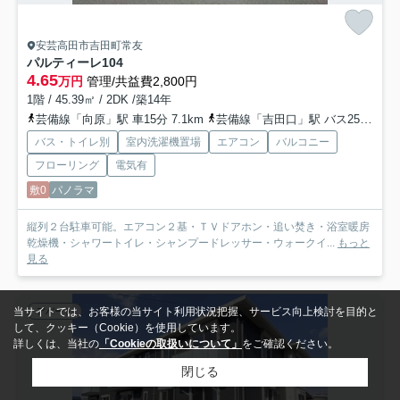
安芸高田市吉田町常友
パルティーレ
104
4.65
万円
管理/共益費2,800円
1階 / 45.39㎡ / 2DK /築14年
芸備線「向原」駅 車15分 7.1km
芸備線「吉田口」駅 バス25分 備北交通「青迫バス停」 停歩4分
バス・トイレ別
室内洗濯機置場
エアコン
バルコニー
フローリング
電気有
敷0
パノラマ
縦列２台駐車可能。エアコン２基・ＴＶドアホン・追い焚き・浴室暖房
乾燥機・シャワートイレ・シャンプードレッサー・ウォークイ...
もっと
見る
当サイトでは、お客様の当サイト利用状況把握、サービス向上検討を目的と
アパート
して、クッキー（Cookie）を使用しています。
詳しくは、当社の
「Cookieの取扱いについて」
をご確認ください。
閉じる