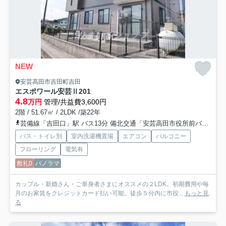
NEW
安芸高田市吉田町吉田
エスポワール安芸Ⅱ
201
4.8
万円
管理/共益費3,600円
2階 / 51.67㎡ / 2LDK /築22年
芸備線「吉田口」駅 バス13分 備北交通「安芸高田市役所前バス停」 停歩1分
バス・トイレ別
室内洗濯機置場
エアコン
バルコニー
フローリング
電気有
敷礼0
パノラマ
カップル・新婚さん・ご単身者さまにオススメの２LDK。初期費用や毎
月のお家賃をクレジットカード払い可能。徒歩５分内に市役...
もっと見
る