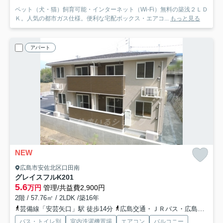
ペット（犬・猫）飼育可能・インターネット（Wi-Fi）無料の築浅２ＬＤ
Ｋ。人気の都市ガス仕様。便利な宅配ボックス・エアコ...
もっと見る
アパート
NEW
広島市安佐北区口田南
グレイスフルK
201
5.6
万円
管理/共益費2,900円
2階 / 57.76㎡ / 2LDK /築16年
芸備線「安芸矢口」駅 徒歩14分
広島交通・ＪＲバス・広島バス「上小田バス停」バス停下車 徒歩5分
バス・トイレ別
室内洗濯機置場
エアコン
バルコニー