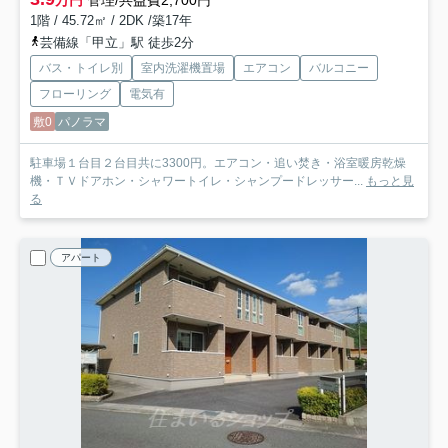
1階 / 45.72㎡ / 2DK /築17年
芸備線「甲立」駅 徒歩2分
バス・トイレ別
室内洗濯機置場
エアコン
バルコニー
フローリング
電気有
敷0
パノラマ
駐車場１台目２台目共に3300円。エアコン・追い焚き・浴室暖房乾燥
機・ＴＶドアホン・シャワートイレ・シャンプードレッサー...
もっと見
る
アパート