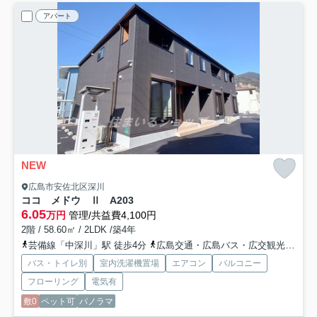
アパート
NEW
広島市安佐北区深川
ココ メドウ Ⅱ A
203
6.05
万円
管理/共益費4,100円
2階 / 58.60㎡ / 2LDK /築4年
芸備線「中深川」駅 徒歩4分
広島交通・広島バス・広交観光「高陽中学校前バス停」バス停下車 徒歩3分
バス・トイレ別
室内洗濯機置場
エアコン
バルコニー
フローリング
電気有
敷0
ペット可
パノラマ