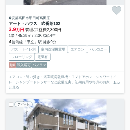
安芸高田市甲田町高田原
アート・ハウス 弐番館
102
3.9
万円
管理/共益費2,300円
1階 / 45.39㎡ / 2DK /築14年
芸備線「甲立」駅 徒歩9分
バス・トイレ別
室内洗濯機置場
エアコン
バルコニー
フローリング
電気有
敷0
即入居可
パノラマ
エアコン・追い焚き・浴室暖房乾燥機・ＴＶドアホン・シャワートイ
レ・シャンプードレッサーなど設備充実。初期費用や毎月のお家...
もっ
と見る
アパート