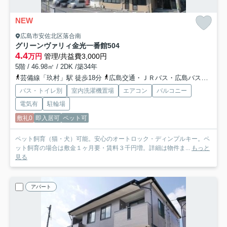
NEW
広島市安佐北区落合南
グリーンヴァリィ金光一番館
504
4.4
万円
管理/共益費3,000円
5階 / 46.98㎡ / 2DK /築34年
芸備線「玖村」駅 徒歩18分
広島交通・ＪＲバス・広島バス「岩ノ上バス停」バス停下車 徒歩2分
バス・トイレ別
室内洗濯機置場
エアコン
バルコニー
電気有
駐輪場
敷礼0
即入居可
ペット可
ペット飼育（猫・犬）可能。安心のオートロック・ディンプルキー。ペ
ット飼育の場合は敷金１ヶ月要・賃料３千円増。詳細は物件ま...
もっと
見る
アパート