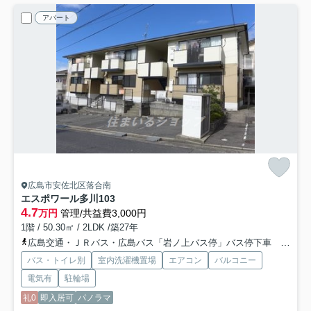
アパート
広島市安佐北区落合南
エスポワール多川
103
4.7
万円
管理/共益費3,000円
1階 / 50.30㎡ / 2LDK /築27年
広島交通・ＪＲバス・広島バス「岩ノ上バス停」バス停下車 徒歩8分
バス・トイレ別
室内洗濯機置場
エアコン
バルコニー
電気有
駐輪場
礼0
即入居可
パノラマ