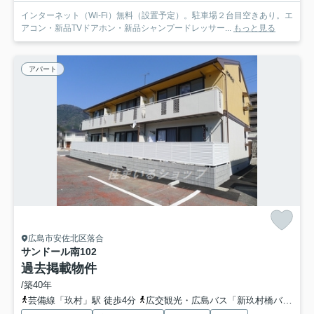
インターネット（Wi-Fi）無料（設置予定）。駐車場２台目空きあり。エ
アコン・新品TVドアホン・新品シャンプードレッサー...
もっと見る
アパート
広島市安佐北区落合
サンドール南
102
過去掲載物件
/築40年
芸備線「玖村」駅 徒歩4分
広交観光・広島バス「新玖村橋バス停」バス停下車 徒歩1分