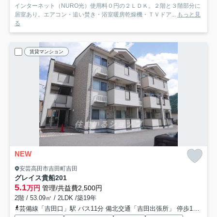
インターネット（NURO光）使用料０円の２ＬＤＫ。２階と３階部分に
居室あり。エアコン・追い焚き・浴室暖房乾燥機・ＴＶドア...
もっと見
る
賃貸マンション
NEW
安芸高田市吉田町吉田
グレイス貴船
201
5.1
万円
管理/共益費2,500円
2階 / 53.09㎡ / 2LDK /築19年
芸備線「吉田口」駅 バス11分 備北交通「吉田出張所」 停歩1分
芸備