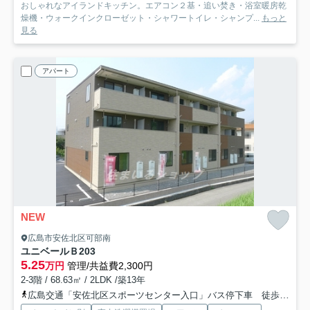
おしゃれなアイランドキッチン。エアコン２基・追い焚き・浴室暖房乾
燥機・ウォークインクローゼット・シャワートイレ・シャンプ...
もっと
見る
アパート
NEW
広島市安佐北区可部南
ユニベールＢ
203
5.25
万円
管理/共益費2,300円
2-3階 / 68.63㎡ / 2LDK /築13年
広島交通「安佐北区スポーツセンター入口」バス停下車 徒歩3分