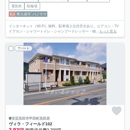
電気有
駐輪場
礼0
即入居可
パノラマ
インターネット（Wi-Fi）無料。駐車場２台目空きあり。エアコン・TV
ドアホン・シャワートイレ・シャンプードレッサー・物...
もっと見る
アパート
安芸高田市甲田町高田原
ヴィラ・フィールド
102
3.9
万円
管理/共益費2,700円