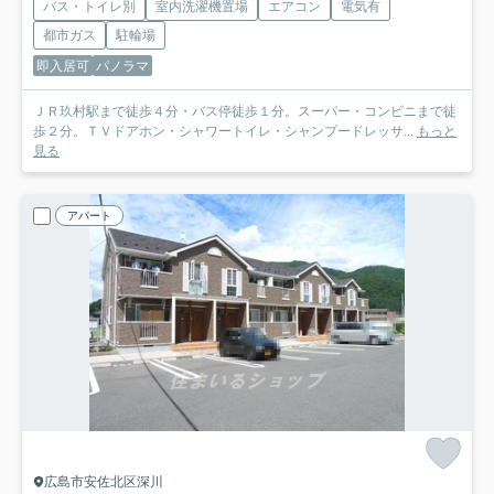
バス・トイレ別
室内洗濯機置場
エアコン
電気有
都市ガス
駐輪場
即入居可
パノラマ
ＪＲ玖村駅まで徒歩４分・バス停徒歩１分。スーパー・コンビニまで徒
歩２分。ＴＶドアホン・シャワートイレ・シャンプードレッサ...
もっと
見る
アパート
広島市安佐北区深川