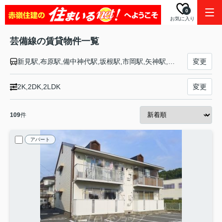
0
お気に入り
芸備線の賃貸物件一覧
新見駅,布原駅,備中神代駅,坂根駅,市岡駅,矢神駅,野馳駅,東城駅,備後八幡駅,内名駅,小奴可駅,道後山駅,備後落合駅,比婆山駅,備後西城駅,平子駅,高駅,備後庄原駅,備後三日市駅,七塚駅,山ノ内駅,下和知駅,塩町駅,神杉駅,八次駅,三次駅,西三次駅,志和地駅,上川立駅,甲立駅,吉田口駅,向原駅,井原市駅,志和口駅,上三田駅,中三田駅,白木山駅,狩留家駅,上深川駅,中深川駅,下深川駅,玖村駅,安芸矢口駅,戸坂駅,矢賀駅,広島駅
変更
2K,2DK,2LDK
変更
109
件
アパート