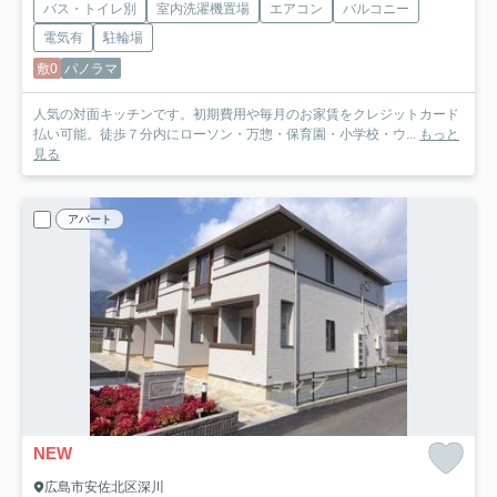
バス・トイレ別
室内洗濯機置場
エアコン
バルコニー
電気有
駐輪場
敷0
パノラマ
人気の対面キッチンです。初期費用や毎月のお家賃をクレジットカード
払い可能。徒歩７分内にローソン・万惣・保育園・小学校・ウ...
もっと
見る
アパート
NEW
広島市安佐北区深川