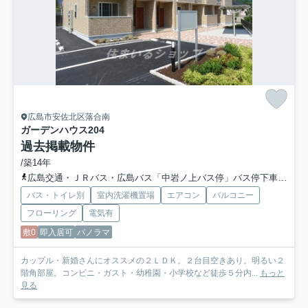
広島市安佐北区落合南
ガーデンハウス
204
過去掲載物件
/築14年
広島交通・ＪＲバス・広島バス「中岩ノ上バス停」バス停下車 徒歩5分
バス・トイレ別
室内洗濯機置場
エアコン
バルコニー
フローリング
電気有
敷0
即入居可
パノラマ
カップル・新婚さんにオススメの２ＬＤＫ。２台目空きあり。明るい２
階角部屋。コンビニ・ガスト・幼稚園・小学校など徒歩５分内...
もっと
見る