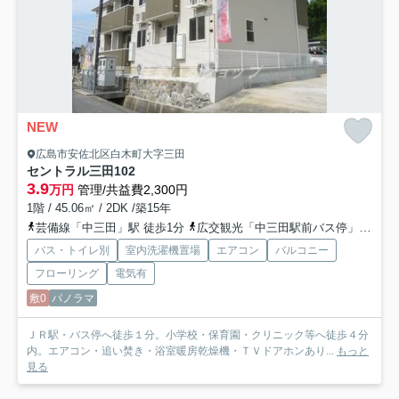
NEW
広島市安佐北区白木町大字三田
セントラル三田
102
3.9
万円
管理/共益費2,300円
1階 / 45.06㎡ / 2DK /築15年
芸備線「中三田」駅 徒歩1分
広交観光「中三田駅前バス停」バス停下車 徒歩1分
バス・トイレ別
室内洗濯機置場
エアコン
バルコニー
フローリング
電気有
敷0
パノラマ
ＪＲ駅・バス停へ徒歩１分。小学校・保育園・クリニック等へ徒歩４分
内。エアコン・追い焚き・浴室暖房乾燥機・ＴＶドアホンあり...
もっと
見る