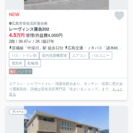
NEW
広島市安佐北区落合南
レーヴィンス落合
202
4.5
万円
管理/共益費4,000円
2階 / 39.47㎡ / 2K /築27年
芸備線「中深川」駅 徒歩12分
広島交通・ＪＲバス「諸木峠バス停」バス停下車 徒歩1分
バス・トイレ別
室内洗濯機置場
エアコン
バルコニー
電気有
駐輪場
敷0
パノラマ
エアコン・シャワートイレ・洗面化粧台あり。キッチン・浴室に窓があ
り通風良好。詳細は安佐北区専門店「住まいるショップ」まで...
もっと
見る
アパート