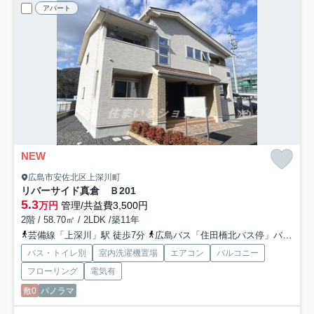
アパート
NEW
広島市安佐北区上深川町
リバーサイド真倉 Ｂ
201
5.3
万円
管理/共益費3,500円
2階 / 58.70㎡ / 2LDK /築11年
芸備線「上深川」駅 徒歩7分
広島バス「住田橋北バス停」バス停下車 徒歩3分
バス・トイレ別
室内洗濯機置場
エアコン
バルコニー
フローリング
電気有
敷0
パノラマ