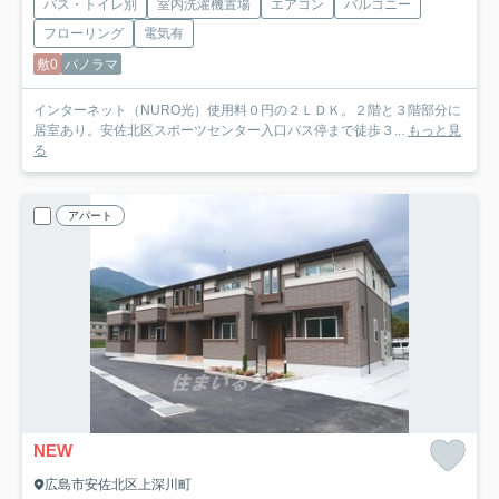
バス・トイレ別
室内洗濯機置場
エアコン
バルコニー
フローリング
電気有
敷0
パノラマ
インターネット（NURO光）使用料０円の２ＬＤＫ。２階と３階部分に
居室あり。安佐北区スポーツセンター入口バス停まで徒歩３...
もっと見
る
アパート
NEW
広島市安佐北区上深川町