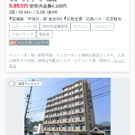
5.85
万円
管理/共益費4,100円
2階 / 58.64㎡ / 2LDK /築4年
芸備線「中深川」駅 徒歩4分
広島交通・広島バス・広交観光「高陽中学校前バス停」バス停下車 徒歩3分
バス・トイレ別
室内洗濯機置場
エアコン
バルコニー
フローリング
電気有
敷0
ペット可
パノラマ
ペット（犬・猫）飼育可能・インターネット無料の築浅２ＬＤＫ。人気
の都市ガス仕様。便利な宅配ボックス・エアコン２基・防犯カ...
もっと
見る
賃貸マンション