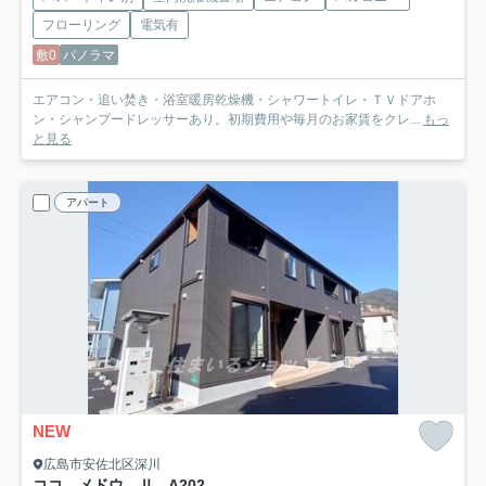
フローリング
電気有
敷0
パノラマ
エアコン・追い焚き・浴室暖房乾燥機・シャワートイレ・ＴＶドアホ
ン・シャンプードレッサーあり。初期費用や毎月のお家賃をクレ...
もっ
と見る
アパート
NEW
広島市安佐北区深川
ココ メドウ Ⅱ A
202