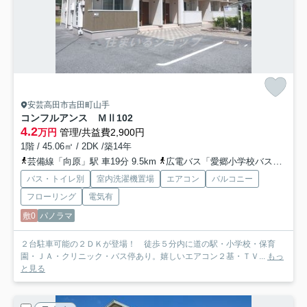
安芸高田市吉田町山手
コンフルアンス ＭⅡ
102
4.2
万円
管理/共益費2,900円
1階 / 45.06㎡ / 2DK /築14年
芸備線「向原」駅 車19分 9.5km
広電バス「愛郷小学校バス停」バス停下車 徒歩3分
バス・トイレ別
室内洗濯機置場
エアコン
バルコニー
フローリング
電気有
敷0
パノラマ
２台駐車可能の２ＤＫが登場！ 徒歩５分内に道の駅・小学校・保育
園・ＪＡ・クリニック・バス停あり。嬉しいエアコン２基・ＴＶ...
もっ
と見る