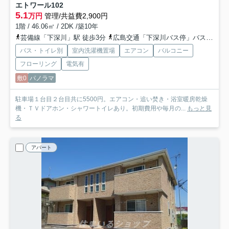
エトワール
102
5.1
万円
管理/共益費2,900円
1階 / 46.06㎡ / 2DK /築10年
芸備線「下深川」駅 徒歩3分
広島交通「下深川バス停」バス停下車 徒歩3分
バス・トイレ別
室内洗濯機置場
エアコン
バルコニー
フローリング
電気有
敷0
パノラマ
駐車場１台目２台目共に5500円。エアコン・追い焚き・浴室暖房乾燥
機・ＴＶドアホン・シャワートイレあり。初期費用や毎月の...
もっと見
る
アパート