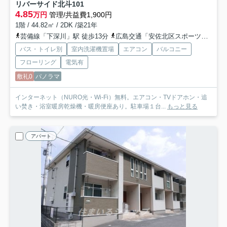
リバーサイド北斗
101
4.85
万円
管理/共益費1,900円
1階 / 44.82㎡ / 2DK /築21年
芸備線「下深川」駅 徒歩13分
広島交通「安佐北区スポーツセンター前バス停」バス停下車 徒歩4分
バス・トイレ別
室内洗濯機置場
エアコン
バルコニー
フローリング
電気有
敷礼0
パノラマ
インターネット（NURO光・Wi-Fi）無料。エアコン・TVドアホン・追
い焚き・浴室暖房乾燥機・暖房便座あり。駐車場１台...
もっと見る
アパート