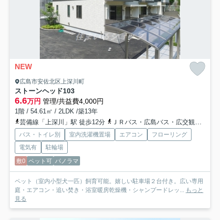
NEW
広島市安佐北区上深川町
ストーンヘッド
103
6.6
万円
管理/共益費4,000円
1階 / 54.61㎡ / 2LDK /築13年
芸備線「上深川」駅 徒歩12分
ＪＲバス・広島バス・広交観光「上庄原バス停」バス停下車 徒歩6分
バス・トイレ別
室内洗濯機置場
エアコン
フローリング
電気有
駐輪場
敷0
ペット可
パノラマ
ペット（室内小型犬一匹）飼育可能。嬉しい駐車場２台付き。広い専用
庭・エアコン・追い焚き・浴室暖房乾燥機・シャンプードレッ...
もっと
見る