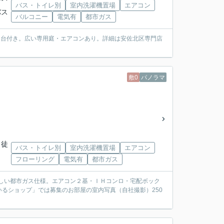
バス・トイレ別
室内洗濯機置場
エアコン
バス
バルコニー
電気有
都市ガス
場１台付き。広い専用庭・エアコンあり。詳細は安佐北区専門店
敷0
パノラマ
 徒
バス・トイレ別
室内洗濯機置場
エアコン
フローリング
電気有
都市ガス
うれしい都市ガス仕様。エアコン２基・ＩＨコンロ・宅配ボック
るショップ」では募集のお部屋の室内写真（自社撮影）250