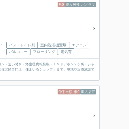
敷0
即入居可
パノラマ
口」
バス・トイレ別
室内洗濯機置場
エアコン
バルコニー
フローリング
電気有
コン・追い焚き・浴室暖房乾燥機・ＴＶドアホン２ヶ所・シャ
安佐北区専門店「住まいるショップ」まで。現地や近隣施設で
仲手半額
敷0
即入居可