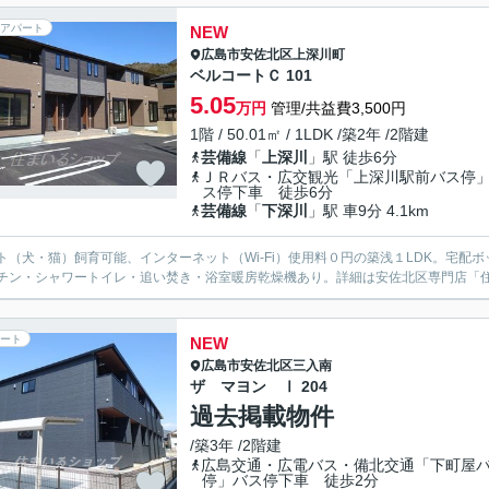
アパート
NEW
広島市安佐北区
上深川町
ベルコートＣ 101
5.05
万円
管理/共益費3,500円
1階 / 50.01㎡ / 1LDK /築2年 /2階建
芸備線
「
上深川
」駅 徒歩6分
ＪＲバス・広交観光「上深川駅前バス停
ス停下車 徒歩6分
芸備線
「
下深川
」駅 車9分 4.1km
ト（犬・猫）飼育可能、インターネット（Wi-Fi）使用料０円の築浅１LDK。宅
チン・シャワートイレ・追い焚き・浴室暖房乾燥機あり。詳細は安佐北区専門店「
ート
NEW
広島市安佐北区
三入南
ザ マヨン Ⅰ 204
過去掲載物件
/築3年 /2階建
広島交通・広電バス・備北交通「下町屋
停」バス停下車 徒歩2分