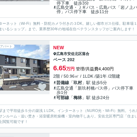
停下車 徒歩3分
広島交通・ＪＲバス・広島バス「岩ノ上
停」バス停下車 徒歩11分
ターネット（Wi-Fi）無料・防犯カメラ付きの３DK。嬉しい都市ガス仕様。駐車
まいるショップ」まで。業界歴30年の地域在住ベテランスタッフがご案内します！
アパート
NEW
広島市安佐北区
落合
ベース 202
6.65
万円
管理/共益費4,400円
2階 / 50.96㎡ / 1LDK /築1年 /2階建
芸備線
「
玖村
」駅 徒歩5分
広島交通「新玖村橋バス停」バス停下車
歩1分
可部線
「
梅林
」駅 徒歩24分
駅まで平坦徒歩５分の築浅１LDK。インターネット（NURO光・Wi-Fi）無料。
サンルーム・追い焚き・浴室暖房乾燥機・室内物干しあり。安佐北区専門店「住まい
上閲覧可能です！