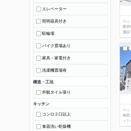
エレベーター
照明器具付き
ペッ
暖房
施設
駐輪場
バイク置場あり
家具・家電付き
洗濯機置場有
構造・工法
外観タイル張り
キッチン
ペッ
コンロ２口以上
物置
ット
食器洗い乾燥機