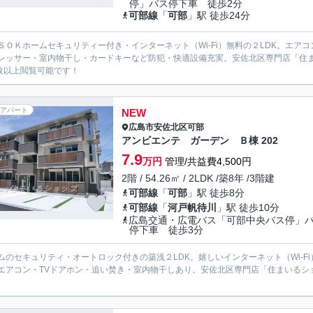
停」バス停下車 徒歩2分
可部線
「
可部
」駅 徒歩24分
ＳＯＫホームセキュリティー付き・インターネット（Wi-Fi）無料の２LDK。エ
レッサー・室内物干し・カードキーなど防犯・快適設備充実。安佐北区専門店「住
0枚以上閲覧可能です！
アパート
NEW
広島市安佐北区
可部
アンビエンテ ガーデン Ｂ棟 202
7.9
万円
管理/共益費4,500円
2階 / 54.26㎡ / 2LDK /築8年 /3階建
可部線
「
可部
」駅 徒歩8分
可部線
「
河戸帆待川
」駅 徒歩10分
広島交通・広電バス「可部中央バス停」
停下車 徒歩3分
ムのセキュリティ・オートロック付きの築浅２LDK。嬉しいインターネット（Wi-
エアコン・TVドアホン・追い焚き・室内物干しあり。安佐北区専門店「住まいるシ