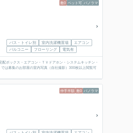
敷0
ペット可
パノラマ
バス・トイレ別
室内洗濯機置場
エアコン
バルコニー
フローリング
電気有
K。宅配ボックス・エアコン・ＴＶドアホン・システムキッチン・
では募集のお部屋の室内写真（自社撮影）300枚以上閲覧可
仲手半額
敷0
パノラマ
ス
バス・トイレ別
室内洗濯機置場
エアコン