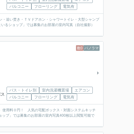
バルコニー
フローリング
電気有
アコン・追い焚き・ＴＶドアホン・シャワートイレ・大型シャンプ
まいるショップ」では募集のお部屋の室内写真（自社撮影）
敷0
パノラマ
バス・トイレ別
室内洗濯機置場
エアコン
バス
バルコニー
フローリング
電気有
Fi）使用料０円！ 人気の宅配ボックス・対面システムキッチ
ョップ」では募集のお部屋の室内写真400枚以上閲覧可能で