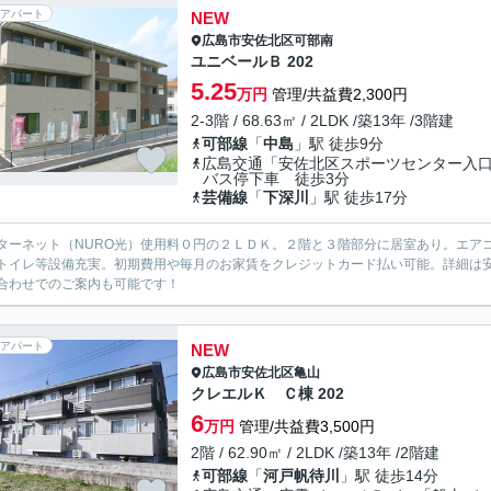
アパート
NEW
広島市安佐北区
可部南
ユニベールＢ 202
5.25
万円
管理/共益費2,300円
2-3階 / 68.63㎡ / 2LDK /築13年 /3階建
可部線
「
中島
」駅 徒歩9分
広島交通「安佐北区スポーツセンター入
バス停下車 徒歩3分
芸備線
「
下深川
」駅 徒歩17分
ターネット（NURO光）使用料０円の２ＬＤＫ。２階と３階部分に居室あり。エア
トイレ等設備充実。初期費用や毎月のお家賃をクレジットカード払い可能。詳細は
合わせでのご案内も可能です！
アパート
NEW
広島市安佐北区
亀山
クレエルＫ Ｃ棟 202
6
万円
管理/共益費3,500円
2階 / 62.90㎡ / 2LDK /築13年 /2階建
可部線
「
河戸帆待川
」駅 徒歩14分