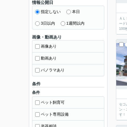
情報公開日
指定しない
本日
ＡＬ
3日以内
1週間以内
ード
10
画像・動画あり
画像あり
動画あり
パノラマあり
条件
条件
ペット飼育可
セコ
ン・
ペット専用設備
す！
楽器相談