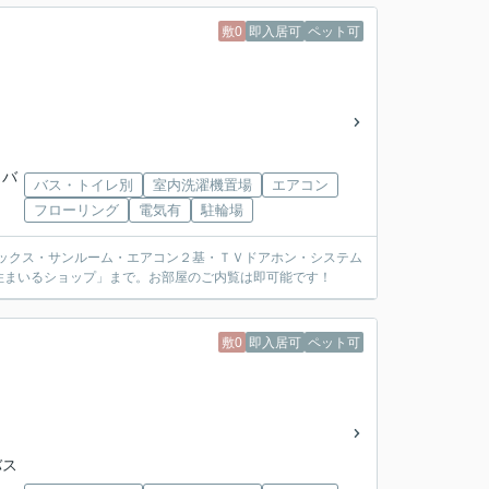
敷0
即入居可
ペット可
」バ
バス・トイレ別
室内洗濯機置場
エアコン
フローリング
電気有
駐輪場
配ボックス・サンルーム・エアコン２基・ＴＶドアホン・システム
住まいるショップ」まで。お部屋のご内覧は即可能です！
敷0
即入居可
ペット可
バス