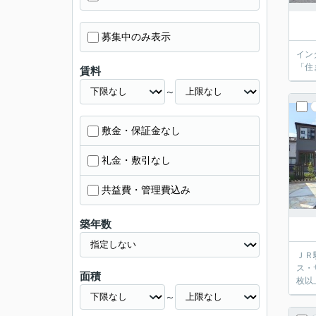
募集中のみ表示
イン
「住
賃料
～
敷金・保証金なし
礼金・敷引なし
共益費・管理費込み
築年数
ＪＲ
ス・
面積
枚以
～