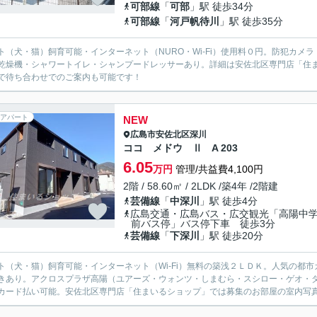
可部線
「
可部
」駅 徒歩34分
可部線
「
河戸帆待川
」駅 徒歩35分
ト（犬・猫）飼育可能・インターネット（NURO・Wi-Fi）使用料０円。防犯カ
乾燥機・シャワートイレ・シャンプードレッサーあり。詳細は安佐北区専門店「住
で待ち合わせでのご案内も可能です！
アパート
NEW
広島市安佐北区
深川
ココ メドウ Ⅱ A 203
6.05
万円
管理/共益費4,100円
2階 / 58.60㎡ / 2LDK /築4年 /2階建
芸備線
「
中深川
」駅 徒歩4分
広島交通・広島バス・広交観光「高陽中
前バス停」バス停下車 徒歩3分
芸備線
「
下深川
」駅 徒歩20分
ト（犬・猫）飼育可能・インターネット（Wi-Fi）無料の築浅２ＬＤＫ。人気の都
きあり。アクロスプラザ高陽（ユアーズ・ウォンツ・しまむら・スシロー・ゲオ・
カード払い可能。安佐北区専門店「住まいるショップ」では募集のお部屋の室内写真（