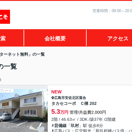
営業時間：09:00～2
検索
会社概要
アクセス
ターネット無料」の一覧
の一覧
件
アパート
NEW
広島市安佐北区
落合
タカセコーポ Ｃ棟 202
5.3
万円
管理/共益費2,000円
2階 / 46.63㎡ / 3DK /築37年 /2階建
芸備線
「
玖村
」駅 徒歩8分
広島バス・広交観光「新玖村橋バス停」