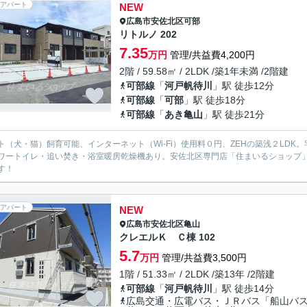
アパート
NEW
広島市安佐北区
可部
リトルノ 202
7.35
万円
管理/共益費4,200円
2階 / 59.58㎡ / 2LDK /築1年未満 /2階建
可部線
「
河戸帆待川
」駅 徒歩12分
可部線
「
可部
」駅 徒歩18分
可部線
「
あき亀山
」駅 徒歩21分
ト（犬・猫）飼育可能、インターネット（Wi-Fi）使用料０円、ZEHの築浅２LD
ワートイレ・追い焚き・浴室暖房乾燥機あり。安佐北区専門店「住まいるショップ」
す！
アパート
NEW
広島市安佐北区
亀山
クレエルＫ Ｃ棟 102
5.7
万円
管理/共益費3,500円
1階 / 51.33㎡ / 2LDK /築13年 /2階建
可部線
「
河戸帆待川
」駅 徒歩14分
広島交通・広電バス・ＪＲバス「船山バ