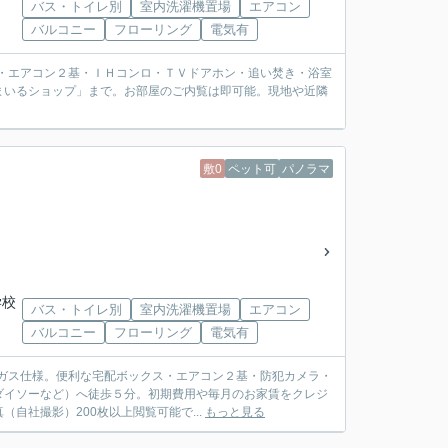
バス・トイレ別
室内洗濯機置場
エアコン
バルコニー
フローリング
電気有
メラ・エアコン２基・ＩＨコンロ・ＴＶドアホン・追い焚き・浴室
まいるショップ」まで。お部屋のご内覧は即可能。現地や近隣
敷0
ペット可
パノラマ
学校
バス・トイレ別
室内洗濯機置場
エアコン
バルコニー
フローリング
電気有
市ガス仕様。便利な宅配ボックス・エアコン２基・防犯カメラ・
ダイソーなど）へ徒歩５分。初期費用や毎月のお家賃をクレジ
自社撮影）200枚以上閲覧可能で...
もっと見る