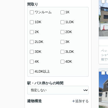
間取り
ワンルーム
1K
1DK
1LDK
2K
2DK
2LDK
3K
ペッ
3DK
3LDK
シャ
能で
4K
4DK
4LDK以上
駅・バス停からの時間
建物構造
追加する