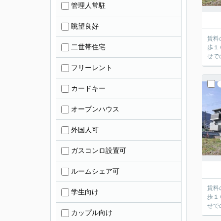
管理人常駐
眺望良好
賃料
二世帯住宅
歩１
せで
フリーレント
カードキー
オープンハウス
外国人可
ガスコンロ設置可
ルームシェア可
賃料
学生向け
歩１
せで
カップル向け