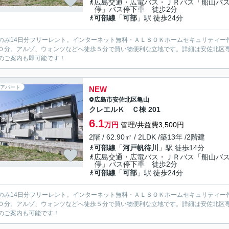
広島交通・広電バス・ＪＲバス「船山バ
停」バス停下車 徒歩2分
可部線
「
可部
」駅 徒歩24分
のみ14日分フリーレント。インターネット無料・ＡＬＳＯＫホームセキュリティー
０分。アルゾ、ウォンツなどへ徒歩５分で買い物便利な立地です。詳細は安佐北区
のご案内も即可能です！
アパート
NEW
広島市安佐北区
亀山
クレエルＫ Ｃ棟 201
6.1
万円
管理/共益費3,500円
2階 / 62.90㎡ / 2LDK /築13年 /2階建
可部線
「
河戸帆待川
」駅 徒歩14分
広島交通・広電バス・ＪＲバス「船山バ
停」バス停下車 徒歩2分
可部線
「
可部
」駅 徒歩24分
のみ14日分フリーレント。インターネット無料・ＡＬＳＯＫホームセキュリティー
０分。アルゾ、ウォンツなどへ徒歩５分で買い物便利な立地です。詳細は安佐北区
のご案内も可能です！