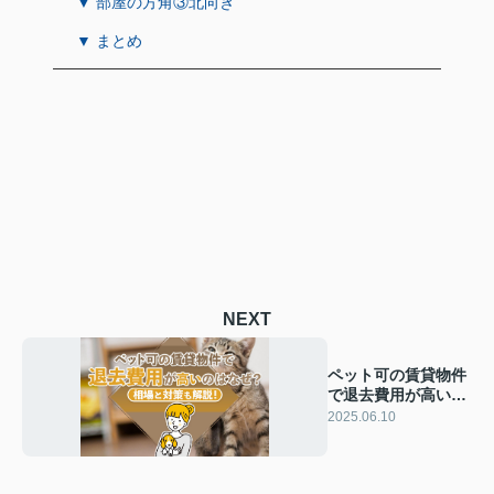
▼ 部屋の方角③北向き
▼ まとめ
NEXT
ペット可の賃貸物件
で退去費用が高いの
はなぜ？相場と対策
2025.06.10
も解説！