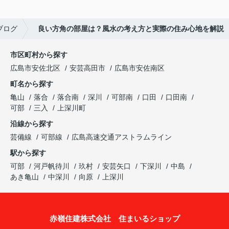
ブログ
良い方角の部屋は？風水の考え方と実際の住み心地を解説
市区町村から探す
広島市安佐北区
安芸高田市
広島市安佐南区
町名から探す
亀山
落合
落合南
深川
可部南
口田
口田南
可部
三入
上深川町
沿線から探す
芸備線
可部線
広島高速交通アストラムライン
駅から探す
可部
河戸帆待川
玖村
安芸矢口
下深川
中島
あき亀山
中深川
向原
上深川
赤嶺住建株式会社 住まいるショップ