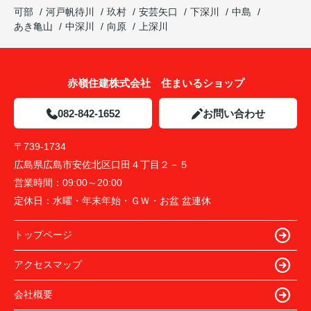
可部
河戸帆待川
玖村
安芸矢口
下深川
中島
あき亀山
中深川
向原
上深川
赤嶺住建株式会社 住まいるショップ
082-842-1652
お問い合わせ
〒739-1734
広島県広島市安佐北区口田４丁目２－５
営業時間：
09:00～20:00
定休日：
水曜・年末年始・ＧＷ・お盆 盆連休
トップページ
アクセスマップ
会社概要