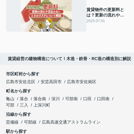
賃貸物件の更新料と
は？更新の流れや支
払わないときのリス
2025.07.01
クについて解説
賃貸経営の建物構造について！木造・鉄骨・RC造の構造別に解説
市区町村から探す
広島市安佐北区
安芸高田市
広島市安佐南区
町名から探す
亀山
落合
落合南
深川
可部南
口田
口田南
可部
三入
上深川町
沿線から探す
芸備線
可部線
広島高速交通アストラムライン
駅から探す